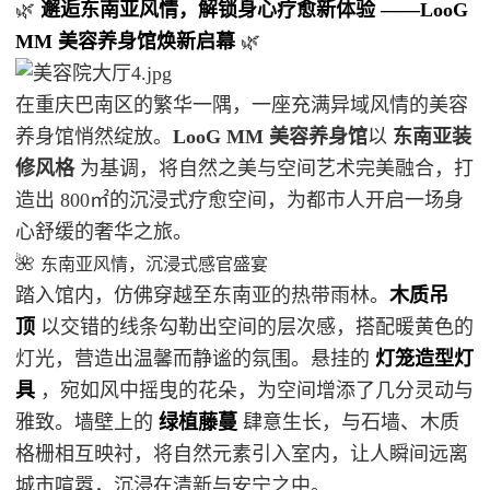
🌿
邂逅东南亚风情，解锁身心疗愈新体验 ——LooG
MM 美容养身馆焕新启幕
🌿
在重庆巴南区的繁华一隅，一座充满异域风情的美容
养身馆悄然绽放。
LooG MM 美容养身馆
以
东南亚装
修风格
为基调，将自然之美与空间艺术完美融合，打
造出 800㎡的沉浸式疗愈空间，为都市人开启一场身
心舒缓的奢华之旅。
🌺
东南亚风情，沉浸式感官盛宴
踏入馆内，仿佛穿越至东南亚的热带雨林。
木质吊
顶
以交错的线条勾勒出空间的层次感，搭配暖黄色的
灯光，营造出温馨而静谧的氛围。悬挂的
灯笼造型灯
具
，宛如风中摇曳的花朵，为空间增添了几分灵动与
雅致。墙壁上的
绿植藤蔓
肆意生长，与石墙、木质
格栅相互映衬，将自然元素引入室内，让人瞬间远离
城市喧嚣，沉浸在清新与安宁之中。